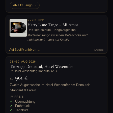
ART.13 Tango →
MUSIK-TIPP
Harry Lime Tango – Mi Amor
Das Debütalbum · Tango Argentino
Moderner Tango zwischen Melancholie und
Leidenschaft – jetzt auf Spotify.
Auf Spotify anhören →
Anzeige
23.–30. AUG 2026
Tanztage Donautal, Hotel Wesenufer
📍 Hotel Wesenufer, Donautal (AT)
961 €
ab
Zweite Augustwoche im Hotel Wesenufer am Donautal:
Standard & Latein.
IM PREIS
Übernachtung
Frühstück
Tanzkurs