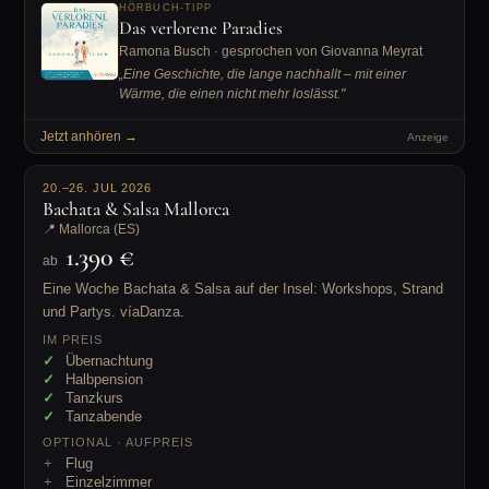
HÖRBUCH-TIPP
Das verlorene Paradies
Ramona Busch · gesprochen von Giovanna Meyrat
„Eine Geschichte, die lange nachhallt – mit einer
Wärme, die einen nicht mehr loslässt."
Jetzt anhören →
Anzeige
20.–26. JUL 2026
Bachata & Salsa Mallorca
📍 Mallorca (ES)
1.390 €
ab
Eine Woche Bachata & Salsa auf der Insel: Workshops, Strand
und Partys. víaDanza.
IM PREIS
Übernachtung
Halbpension
Tanzkurs
Tanzabende
OPTIONAL · AUFPREIS
Flug
Einzelzimmer