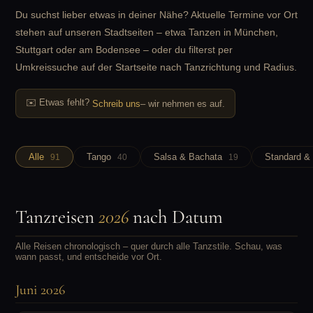
Du suchst lieber etwas in deiner Nähe? Aktuelle Termine vor Ort
stehen auf unseren Stadtseiten – etwa
Tanzen in München
,
Stuttgart
oder
am Bodensee
– oder du filterst per
Umkreissuche auf der
Startseite
nach Tanzrichtung und Radius.
✉️ Etwas fehlt?
Schreib uns
– wir nehmen es auf.
Alle
Tango
Salsa & Bachata
Standard &
91
40
19
Tanzreisen
2026
nach Datum
Alle Reisen chronologisch – quer durch alle Tanzstile. Schau, was
wann passt, und entscheide vor Ort.
Juni 2026