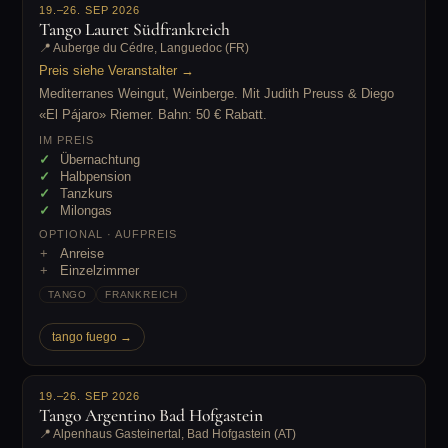
19.–26. SEP 2026
Tango Lauret Südfrankreich
📍 Auberge du Cédre, Languedoc (FR)
Preis siehe Veranstalter →
Mediterranes Weingut, Weinberge. Mit Judith Preuss & Diego
«El Pájaro» Riemer. Bahn: 50 € Rabatt.
IM PREIS
Übernachtung
Halbpension
Tanzkurs
Milongas
OPTIONAL · AUFPREIS
Anreise
Einzelzimmer
TANGO
FRANKREICH
tango fuego →
19.–26. SEP 2026
Tango Argentino Bad Hofgastein
📍 Alpenhaus Gasteinertal, Bad Hofgastein (AT)