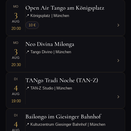
Open Air Tango am Königsplatz
MO
3
📍 Königsplatz | München
AUG
10 €
20:00
Neo Divina Milonga
MO
3
📍 Tango Divino | München
AUG
20:30
TANgo Tradi Noche (TAN-Z)
DI
4
📍 TAN-Z Studio | München
AUG
19:00
Bailongo im Giesinger Bahnhof
DI
4
📍 Kulturzentrum Giesinger Bahnhof | München
AUG