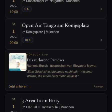
📍 Dianatempel im Hofgarten | München
AUG
0 €
19:00
Open Air Tango am Königsplatz
SA
1
📍 Königsplatz | München
AUG
10 €
20:00
HÖRBUCH-TIPP
Das verlorene Paradies
Ramona Busch · gesprochen von Giovanna Meyrat
„Eine Geschichte, die lange nachhallt – mit einer
Wärme, die einen nicht mehr loslässt."
Jetzt anhören →
Anzeige
3 Area Latin Party
SA
1
📍 CIRCULO Tanzschule | München