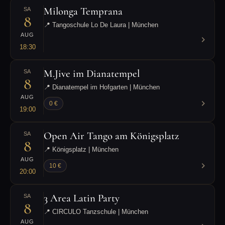
Milonga Temprana
SA
8
📍 Tangoschule Lo De Laura | München
AUG
18:30
M.Jive im Dianatempel
SA
8
📍 Dianatempel im Hofgarten | München
AUG
0 €
19:00
Open Air Tango am Königsplatz
SA
8
📍 Königsplatz | München
AUG
10 €
20:00
3 Area Latin Party
SA
8
📍 CIRCULO Tanzschule | München
AUG