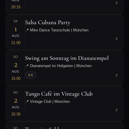
AUG
20:15
Salsa Cubana Party
SA
1
📍 Mike Dance Tanzschule | München
AUG
21:00
Swing am Sonntag im Dianatempel
SO
2
📍 Dianatempel im Hofgarten | München
AUG
0 €
15:00
Tango Café im Vintage Club
SO
2
📍 Vintage Club | München
AUG
15:30
SO