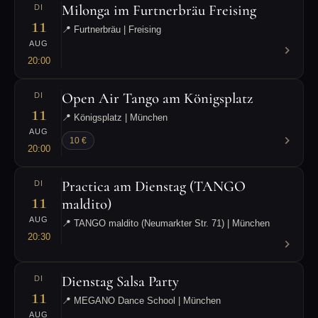
Milonga im Furtnerbräu Freising
DI
11
📍 Furtnerbräu | Freising
AUG
20:00
Open Air Tango am Königsplatz
DI
11
📍 Königsplatz | München
AUG
10 €
20:00
Practica am Dienstag (TANGO
DI
11
maldito)
AUG
📍 TANGO maldito (Neumarkter Str. 71) | München
20:30
Dienstag Salsa Party
DI
11
📍 MEGANO Dance School | München
AUG