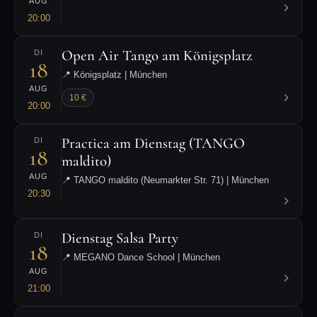
AUG
20:00
Open Air Tango am Königsplatz
DI
18
📍 Königsplatz | München
AUG
10 €
20:00
Practica am Dienstag (TANGO
DI
18
maldito)
AUG
📍 TANGO maldito (Neumarkter Str. 71) | München
20:30
Dienstag Salsa Party
DI
18
📍 MEGANO Dance School | München
AUG
21:00