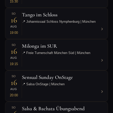
15:30
Tango im Schloss
SO
16
📍 Johannissaal Schloss Nymphenburg | München
AUG
19:00
Milonga im SUR
SO
16
📍 Freie Turnerschaft München Süd | München
AUG
19:15
Sensual Sunday OnStage
SO
16
📍 Salsa OnStage | München
AUG
20:00
Salsa & Bachata Übungsabend
SO