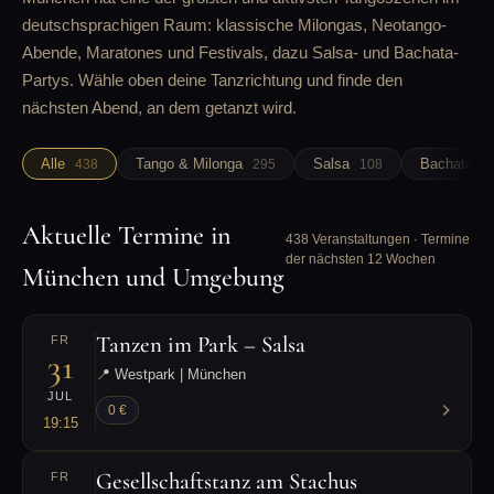
deutschsprachigen Raum: klassische Milongas, Neotango-
Abende, Maratones und Festivals, dazu Salsa- und Bachata-
Partys. Wähle oben deine Tanzrichtung und finde den
nächsten Abend, an dem getanzt wird.
Alle
Tango & Milonga
Salsa
Bachata
438
295
108
7
Aktuelle Termine in
438 Veranstaltungen · Termine
der nächsten 12 Wochen
München und Umgebung
Tanzen im Park – Salsa
FR
31
📍 Westpark | München
JUL
0 €
19:15
Gesellschaftstanz am Stachus
FR