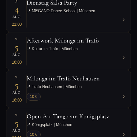
Dienstag Salsa Party
DI
4
📍 MEGANO Dance School | München
AUG
21:00
Afterwork Milonga im Trafo
MI
5
📍 Kultur im Trafo | München
AUG
18:00
Milonga im Trafo Neuhausen
MI
5
📍 Trafo Neuhausen | München
AUG
10 €
18:00
Open Air Tango am Königsplatz
MI
5
📍 Königsplatz | München
AUG
10 €