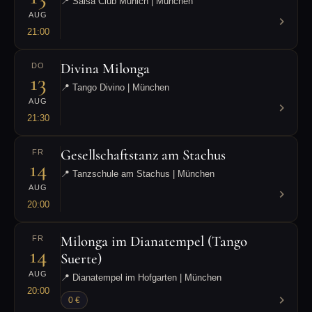
📍 Salsa Club Munich | München
AUG
21:00
Divina Milonga
DO
13
📍 Tango Divino | München
AUG
21:30
Gesellschaftstanz am Stachus
FR
14
📍 Tanzschule am Stachus | München
AUG
20:00
Milonga im Dianatempel (Tango
FR
14
Suerte)
AUG
📍 Dianatempel im Hofgarten | München
20:00
0 €