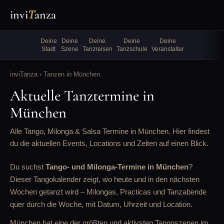
invi
T
anza
Deine
Deine
Deine
Deine
Deine
·
·
·
·
Stadt
Szene
Tanzreisen
Tanzschule
Veranstalter
inviTanza
› Tanzen in München
Aktuelle Tanztermine in
München
Alle Tango, Milonga & Salsa Termine in München. Hier findest
du die aktuellen Events, Locations und Zeiten auf einen Blick.
Du suchst
Tango- und Milonga-Termine in München
?
Dieser Tangokalender zeigt, wo heute und in den nächsten
Wochen getanzt wird – Milongas, Practicas und Tanzabende
quer durch die Woche, mit Datum, Uhrzeit und Location.
München hat eine der größten und aktivsten Tangoszenen im