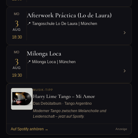
Afterwork Práctica (Lo de Laura)
MO
3
📍 Tangoschule Lo De Laura | München
AUG
18:30
Milonga Loca
MO
3
📍 Milonga Loca | München
AUG
19:30
MUSIK-TIPP
Harry Lime Tango – Mi Amor
Das Debütalbum · Tango Argentino
Moderner Tango zwischen Melancholie und
Leidenschaft – jetzt auf Spotify.
Auf Spotify anhören →
Anzeige