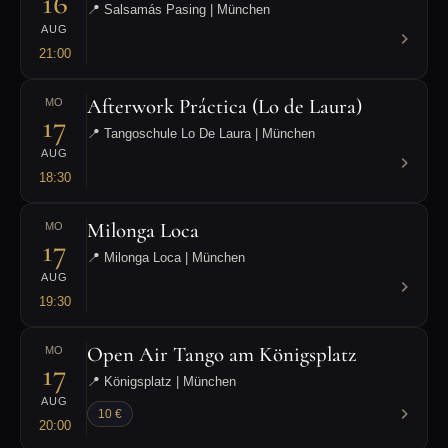
16
📍 Salsamás Pasing | München
AUG
21:00
Afterwork Práctica (Lo de Laura)
MO
17
📍 Tangoschule Lo De Laura | München
AUG
18:30
Milonga Loca
MO
17
📍 Milonga Loca | München
AUG
19:30
Open Air Tango am Königsplatz
MO
17
📍 Königsplatz | München
AUG
10 €
20:00