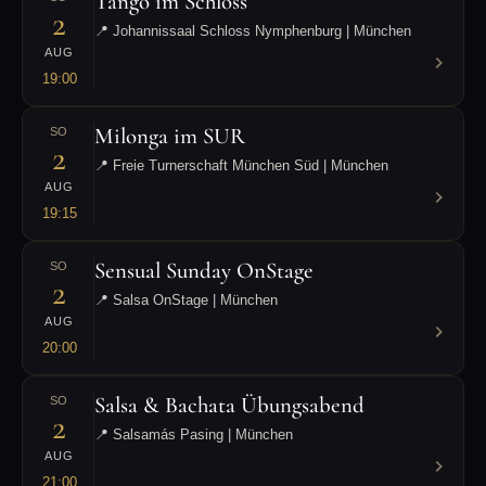
Tango im Schloss
2
📍 Johannissaal Schloss Nymphenburg | München
AUG
19:00
Milonga im SUR
SO
2
📍 Freie Turnerschaft München Süd | München
AUG
19:15
Sensual Sunday OnStage
SO
2
📍 Salsa OnStage | München
AUG
20:00
Salsa & Bachata Übungsabend
SO
2
📍 Salsamás Pasing | München
AUG
21:00